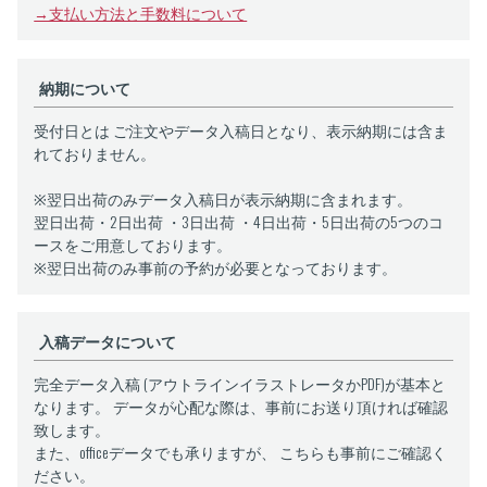
50,000
枚
528,000
→支払い方法と手数料について
円
60,000
枚
601,000
円
納期について
受付日とは ご注文やデータ入稿日となり、表示納期には含ま
れておりません。
※翌日出荷のみデータ入稿日が表示納期に含まれます。
翌日出荷・2日出荷 ・3日出荷 ・4日出荷・5日出荷の5つのコ
ースをご用意しております。
※翌日出荷のみ事前の予約が必要となっております。
入稿データについて
完全データ入稿 (アウトラインイラストレータかPDF)が基本と
なります。 データが心配な際は、事前にお送り頂ければ確認
致します。
また、officeデータでも承りますが、 こちらも事前にご確認く
ださい。