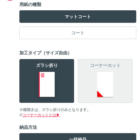
9,500
用紙の種類
枚
178,100
169,600
161,500
円
円
円
10,000
マットコート
枚
184,200
175,400
167,000
円
円
円
10,500
枚
189,200
180,100
171,500
円
円
円
コート
11,000
枚
194,100
184,800
176,000
円
円
円
加工タイプ（サイズ自由）
11,500
枚
199,700
190,100
181,000
円
円
円
ズラシ折り
コーナーカット
12,000
枚
205,100
195,300
186,000
円
円
円
12,500
枚
211,200
201,100
191,500
円
円
円
13,000
枚
217,300
206,900
197,000
円
円
円
※横開きは、ズラシ折りのみとなります。
13,500
枚
223,400
212,700
202,500
円
円
円
※
コーナーカットとは▶
納品方法
14,000
枚
229,400
218,400
208,000
円
円
円
一括納品