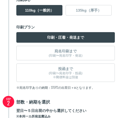
110kg（一般的）
135kg（厚手）
印刷プラン
印刷・圧着・発送まで
宛名印刷まで
(印刷〜宛名印字・発送)
投函まで
(印刷〜宛名印字・投函)
※郵便料金は別途
※宛名印字ありの納期：STEP2の出荷日＋αとなります。
STEP
部数・納期を選択
2
翌日〜５日出荷の中から選択してください
※本州一カ所発送費込み