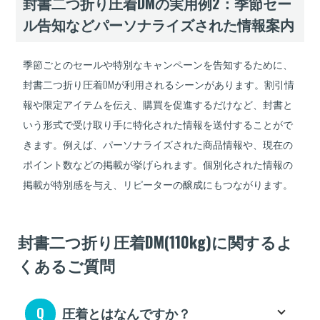
封書二つ折り圧着DMの実用例2：季節セー
30,000
枚
396,900
378,000
360,000
円
円
円
ル告知などパーソナライズされた情報案内
31,000
枚
404,700
385,400
367,000
円
円
円
季節ごとのセールや特別なキャンペーンを告知するために、
32,000
枚
412,400
392,700
374,000
円
円
円
封書二つ折り圧着DMが利用されるシーンがあります。割引情
報や限定アイテムを伝え、購買を促進するだけなど、封書と
33,000
枚
423,400
403,200
384,000
円
円
円
いう形式で受け取り手に特化された情報を送付することがで
34,000
きます。例えば、パーソナライズされた商品情報や、現在の
枚
433,400
412,700
393,000
円
円
円
ポイント数などの掲載が挙げられます。個別化された情報の
35,000
枚
441,000
420,000
400,000
円
円
円
掲載が特別感を与え、リピーターの醸成にもつながります。
36,000
枚
453,200
431,600
411,000
円
円
円
37,000
封書二つ折り圧着DM(110kg)に関するよ
枚
464,300
442,100
421,000
円
円
円
くあるご質問
38,000
枚
474,100
451,500
430,000
円
円
円
39,000
枚
485,100
462,000
440,000
円
円
円
圧着とはなんですか？