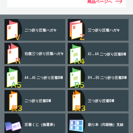
商品ページへ
二つ折り
圧着ハガキ
三つ折り
圧着ハガキ
往復三つ折り
圧着ハガキ
A3→A4
二つ折り圧着DM
A4→A5
二つ折り圧着DM
B4→B5
二つ折り圧着DM
二つ折り圧着DM
三つ折り圧着DM
圧着くじ
（抽選券）
刷り本
（印刷物）
支給