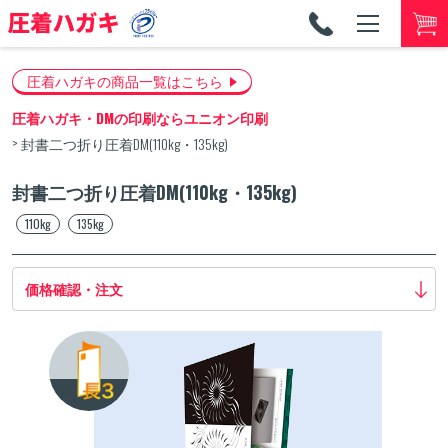
TEL
053-
圧着ハガキの商品一覧はこちら
圧着ハガキ・DMの印刷ならユニオン印刷
封書二つ折り圧着DM(110kg・135kg)
封書二つ折り圧着DM(110kg・135kg)
110kg
135kg
価格確認・注文