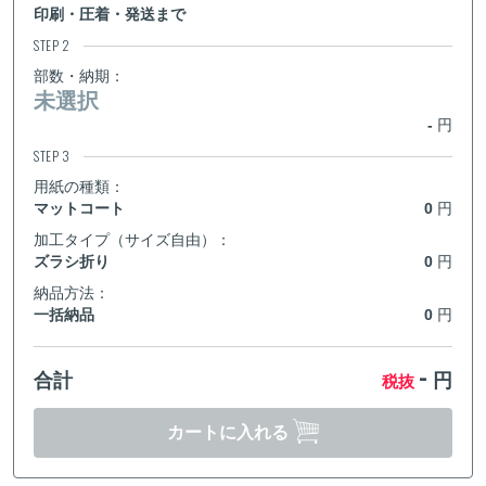
印刷・圧着・発送まで
20,000
枚
294,500
280,400
267,000
STEP 2
円
円
円
部数・納期：
20,500
枚
299,900
285,600
272,000
円
円
円
未選択
-
円
21,000
枚
305,500
290,900
277,000
円
円
円
STEP 3
用紙の種類：
21,500
枚
310,400
295,600
281,500
円
円
円
マットコート
0
円
22,000
枚
315,400
300,300
286,000
加工タイプ（サイズ自由）：
円
円
円
ズラシ折り
0
円
22,500
枚
320,900
305,600
291,000
円
円
円
納品方法：
一括納品
0
円
23,000
枚
326,400
310,800
296,000
円
円
円
-
合計
円
23,500
税抜
枚
332,000
316,100
301,000
円
円
円
24,000
枚
337,400
321,300
306,000
円
円
円
カートに入れる
24,500
枚
342,500
326,100
310,500
円
円
円