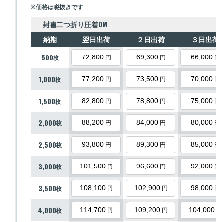
※価格は税抜きです
封書二つ折り圧着DM
納期
翌日出荷
２日出荷
３日出荷
500
枚
72,800
69,300
66,000
円
円
円
1,000
枚
77,200
73,500
70,000
円
円
円
1,500
枚
82,800
78,800
75,000
円
円
円
2,000
枚
88,200
84,000
80,000
円
円
円
2,500
枚
93,800
89,300
85,000
円
円
円
3,000
枚
101,500
96,600
92,000
円
円
円
3,500
枚
108,100
102,900
98,000
円
円
円
4,000
枚
114,700
109,200
104,000
円
円
円