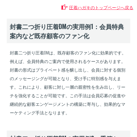
圧着ハガキのトップページへ戻る
25,000
枚
347,400
330,800
315,000
円
円
円
25,500
枚
352,800
336,000
320,000
円
円
円
封書二つ折り圧着DMの実用例1：会員特典
案内など既存顧客のファン化
26,000
枚
358,400
341,300
325,000
円
円
円
26,500
枚
363,300
346,000
329,500
円
円
円
封書二つ折り圧着DMは、既存顧客のファン化に効果的です。
例えば、会員特典のご案内で使用されるケースがあります。
27,000
枚
368,300
350,700
334,000
円
円
円
封書の形式はプライベート感を醸し出し、会員に対する個別
27,500
枚
373,300
355,500
338,500
のメッセージングが可能となり、受け手に特別感を与えま
円
円
円
す。これにより、顧客に対し一層の親密性を生み出し、リー
28,000
枚
378,300
360,200
343,000
円
円
円
チを強化することが可能です。この手法は会員応募の促進や
継続的な顧客エンゲージメントの構築に寄与し、効果的なマ
28,500
枚
382,700
364,400
347,000
円
円
円
ーケティング手法となります。
29,000
枚
387,100
368,600
351,000
円
円
円
29,500
枚
392,000
373,300
355,500
円
円
円