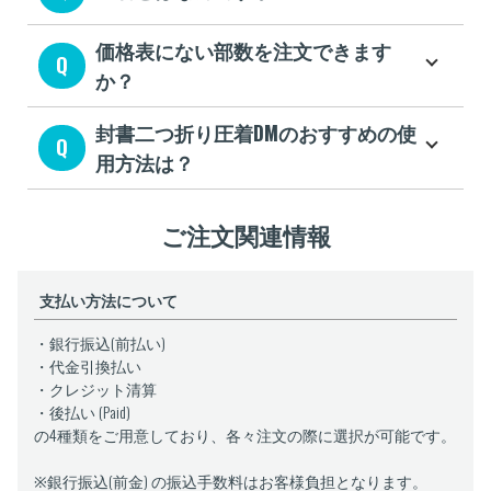
40,000
枚
494,000
470,400
448,000
円
円
円
価格表にない部数を注文できます
41,000
枚
458,200
円
か？
42,000
枚
468,400
円
封書二つ折り圧着DMのおすすめの使
用方法は？
43,000
枚
474,000
円
44,000
枚
480,000
円
ご注文関連情報
45,000
枚
489,000
円
支払い方法について
46,000
枚
498,900
円
・銀行振込(前払い)
47,000
枚
508,800
円
・代金引換払い
・クレジット清算
48,000
枚
518,700
円
・後払い (Paid)
の4種類をご用意しており、各々注文の際に選択が可能です。
49,000
枚
522,000
円
※銀行振込(前金) の振込手数料はお客様負担となります。