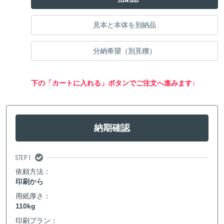
14,500
枚
234,400
223,200
212,500
円
円
円
15,000
枚
239,300
227,900
217,000
円
円
円
見本と本体を別納品
15,500
枚
244,800
233,100
222,000
円
円
円
分納希望（別見積）
16,000
枚
250,400
238,400
227,000
円
円
円
下の「カートに入れる」ボタンでご注文へ進みます↓
16,500
枚
255,800
243,600
232,000
円
円
円
17,000
枚
261,400
248,900
237,000
円
円
円
納期確認
17,500
枚
266,900
254,100
242,000
円
円
円
18,000
枚
272,400
259,400
247,000
円
円
円
STEP 1
依頼方法：
18,500
枚
277,900
264,600
252,000
円
円
円
印刷から
用紙厚さ：
19,000
枚
283,400
269,900
257,000
円
円
円
110kg
印刷プラン：
19,500
枚
288,900
275,100
262,000
円
円
円