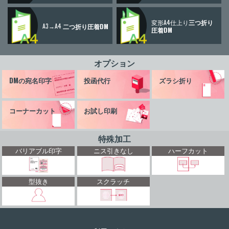
変形A4仕上り
三つ折り
A3→A4
二つ折り圧着DM
圧着DM
オプション
DMの宛名印字
投函代行
ズラシ折り
コーナーカット
お試し印刷
特殊加工
バリアブル印字
ニス引きなし
ハーフカット
型抜き
スクラッチ