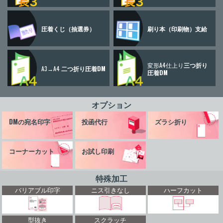
圧着くじ
（抽選券）
刷り本
（印刷物）
支給
変形A4仕上り
三つ折り
A3→A4
二つ折り圧着DM
圧着DM
オプション
DMの宛名印字
投函代行
ズラシ折り
コーナーカット
お試し印刷
特殊加工
バリアブル印字
ニス引きなし
ハーフカット
型抜き
スクラッチ