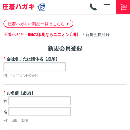
TEL
053-
圧着ハガキの商品一覧はこちら
圧着ハガキ・DMの印刷ならユニオン印刷
新規会員登録
新規会員登録
会社名または団体名【必須】
例）〇〇〇〇株式会社
お名前【必須】
姓
名
例）山田 太郎