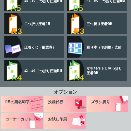
A4→A5
二つ折り圧着DM
B4→B5
二つ折り圧着DM
二つ折り圧着DM
三つ折り圧着DM
圧着くじ
（抽選券）
刷り本
（印刷物）
支給
変形A4仕上り
三つ折り
A3→A4
二つ折り圧着DM
圧着DM
オプション
DMの宛名印字
投函代行
ズラシ折り
コーナーカット
お試し印刷