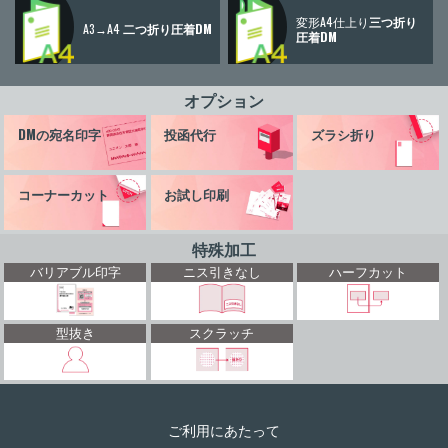
変形A4仕上り
三つ折り
A3→A4
二つ折り圧着DM
圧着DM
オプション
DMの宛名印字
投函代行
ズラシ折り
コーナーカット
お試し印刷
特殊加工
バリアブル印字
ニス引きなし
ハーフカット
型抜き
スクラッチ
ご利用にあたって