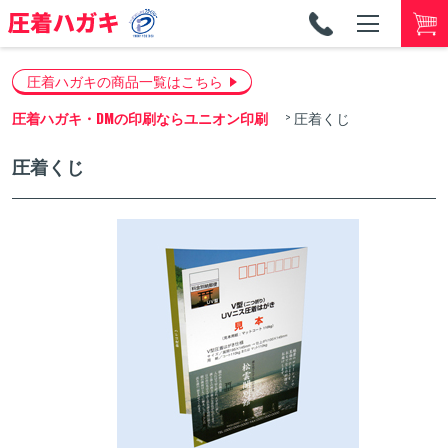
TEL
053-
圧着ハガキの商品一覧はこちら
圧着ハガキ・DMの印刷ならユニオン印刷
圧着くじ
圧着くじ