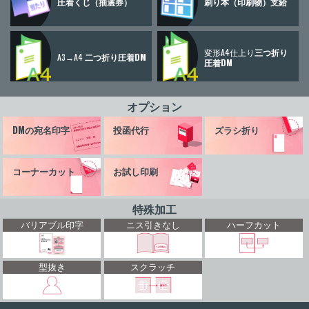
圧着くじ
（抽選券）
刷り本
（印刷物）
支給
変形A4仕上り
三つ折り
A3→A4
二つ折り圧着DM
圧着DM
オプション
DMの宛名印字
投函代行
ズラシ折り
コーナーカット
お試し印刷
特殊加工
バリアブル印字
ニス引きなし
ハーフカット
型抜き
スクラッチ