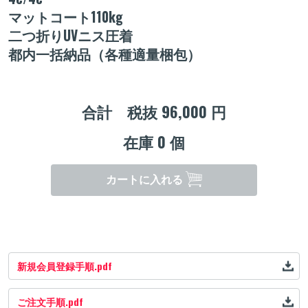
マットコート110kg
二つ折りUVニス圧着
都内一括納品（各種適量梱包）
合計 税抜
96,000
円
在庫
0
個
カートに入れる
新規会員登録手順.pdf
ご注文手順.pdf