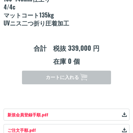
4/4c
マットコート135kg
UVニス二つ折り圧着加工
合計 税抜
339,000
円
在庫
0
個
カートに入れる
新規会員登録手順.pdf
ご注文手順.pdf