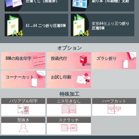
圧着くじ
（抽選券）
刷り本
（印刷物）
支給
変形A4仕上り
三つ折り
A3→A4
二つ折り圧着DM
圧着DM
オプション
DMの宛名印字
投函代行
ズラシ折り
コーナーカット
お試し印刷
特殊加工
バリアブル印字
ニス引きなし
ハーフカット
型抜き
スクラッチ