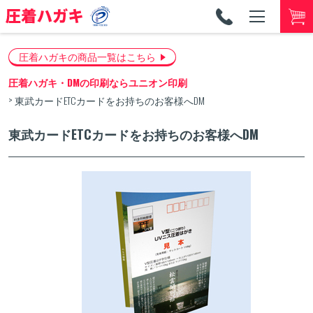
TEL
053-
圧着ハガキの商品一覧はこちら
圧着ハガキ・DMの印刷ならユニオン印刷
東武カードETCカードをお持ちのお客様へDM
東武カードETCカードをお持ちのお客様へDM