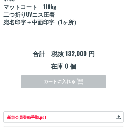
マットコート 110kg
二つ折りUVニス圧着
宛名印字＋中面印字（1ヶ所）
合計 税抜
132,000
円
在庫
0
個
カートに入れる
新規会員登録手順.pdf