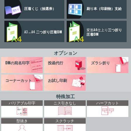
圧着くじ
（抽選券）
刷り本
（印刷物）
支給
変形A4仕上り
三つ折り
A3→A4
二つ折り圧着DM
圧着DM
オプション
DMの宛名印字
投函代行
ズラシ折り
コーナーカット
お試し印刷
特殊加工
バリアブル印字
ニス引きなし
ハーフカット
型抜き
スクラッチ