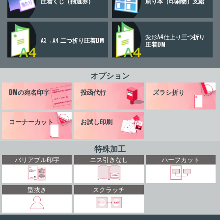
圧着くじ
（抽選券）
刷り本
（印刷物）
支給
変形A4仕上り
三つ折り
A3→A4
二つ折り圧着DM
圧着DM
オプション
DMの宛名印字
投函代行
ズラシ折り
コーナーカット
お試し印刷
特殊加工
バリアブル印字
ニス引きなし
ハーフカット
型抜き
スクラッチ