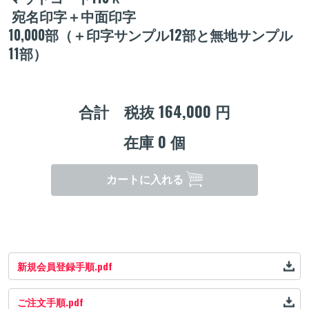
宛名印字＋中面印字
10,000部（＋印字サンプル12部と無地サンプル
11部）
合計 税抜
164,000
円
在庫
0
個
カートに入れる
新規会員登録手順.pdf
ご注文手順.pdf