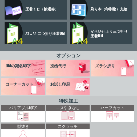
圧着くじ
（抽選券）
刷り本
（印刷物）
支給
変形A4仕上り
三つ折り
A3→A4
二つ折り圧着DM
圧着DM
オプション
DMの宛名印字
投函代行
ズラシ折り
コーナーカット
お試し印刷
特殊加工
バリアブル印字
ニス引きなし
ハーフカット
型抜き
スクラッチ