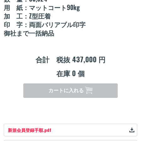
用 紙：マットコート90kg
加 工：Z型圧着
印 字：両面バリアブル印字
御社まで一括納品
合計 税抜
437,000
円
在庫
0
個
カートに入れる
新規会員登録手順.pdf