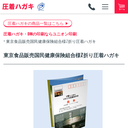
TEL
053-
圧着ハガキの商品一覧はこちら
圧着ハガキ・DMの印刷ならユニオン印刷
東京食品販売国民健康保険組合様Z折り圧着ハガキ
東京食品販売国民健康保険組合様Z折り圧着ハガキ