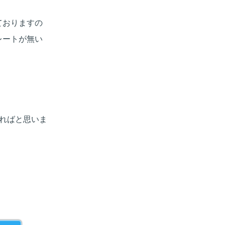
ておりますの
レートが無い
。
ければと思いま