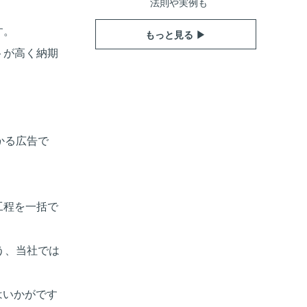
法則や実例も
す。
もっと見る ▶
トが高く納期
かる広告で
工程を一括で
う、当社では
はいかがです