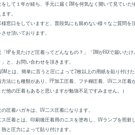
社をして１年が経ち、手元に届くDMを何気なく開いて見ていた
えます。
客様窓口をしていますと、普段気にも留めない様々なご質問を
をさせ頂いております。
近「HPを見たけど圧着ってどんなもの？」「DMがFAXで届いたけ
？」と、お問い合わせを頂きます。
着DMとは、簡単に言うと圧によって2枚以上の用紙を貼り付けた
着方法にも種類があり、PP加工圧着、フチ糊圧着、UV二ス圧着
まだ他の圧着もあると思いますが勉強不足ですみません。）
社の圧着ハガキは、UV二ス圧着になります。
V二ス圧着とは、印刷後圧着用のニスを塗布し、UVランプを照射
、熱と圧力によって貼り付けます。