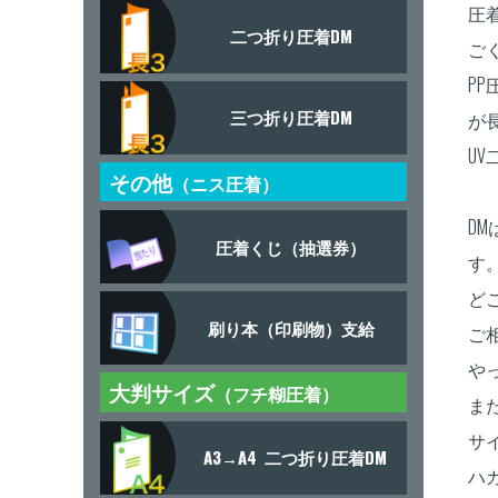
圧
二つ折り圧着DM
ご
P
三つ折り圧着DM
が
U
その他
（ニス圧着）
D
圧着くじ（抽選券）
す
ど
刷り本（印刷物）支給
ご
や
大判サイズ
（フチ糊圧着）
ま
サ
A3→A4
二つ折り圧着DM
ハ