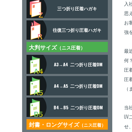
入
三つ折り圧着ハガキ
思
お
往復三つ折り圧着ハガキ
強
大判サイズ
（ニス圧着）
最
何
A3→A4
二つ折り圧着DM
圧
圧
A4→A5
二つ折り圧着DM
（
当
B4→B5
二つ折り圧着DM
U
封書・ロングサイズ
（ニス圧着）
せ