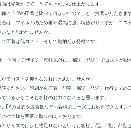
着面は光沢がでて、とてもきれいに仕上がります。
く稀に「PPの圧着と比べて何がいいの？」とご質問いただきま
P圧着は、フイルムのため雨や湿気に強い特徴がりますが、コス
長いなと思われませんか。
V二ス圧着は低コスト、そして短納期が特徴です。
Mは、企画・デザイン・印刷以外に、郵送（発送）でコストが掛
。
こかでコストを抑えなければと思いませんか。
相談ください。印刷から圧着・印字・郵送（発送）代行までの
っているからこそお客様のお力になれると思います。
た、DMの目的や広告量などお客様のニーズにお応えできますよ
イズや仕様を豊富に取り揃えております。
ガキサイズでは少し物足りないというお客様、Z型、R型、A4型