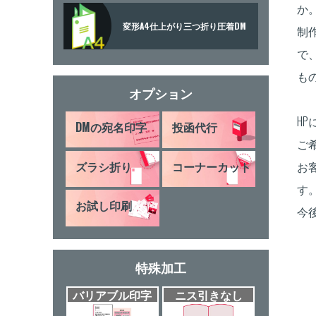
か
変形A4仕上がり三つ折り圧着DM
制
で
も
オプション
H
DMの宛名印字
投函代行
ご
ズラシ折り
コーナーカット
お
す
お試し印刷
今
特殊加工
バリアブル印字
ニス引きなし