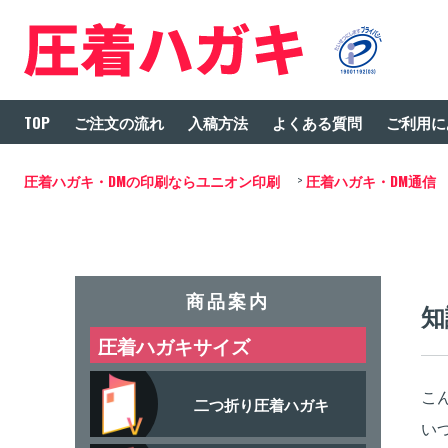
TOP
ご注文の流れ
入稿方法
よくある質問
ご利用に
圧着ハガキ・DMの印刷ならユニオン印刷
圧着ハガキ・DM通信
商品案内
知
圧着ハガキサイズ
こ
二つ折り圧着ハガキ
い