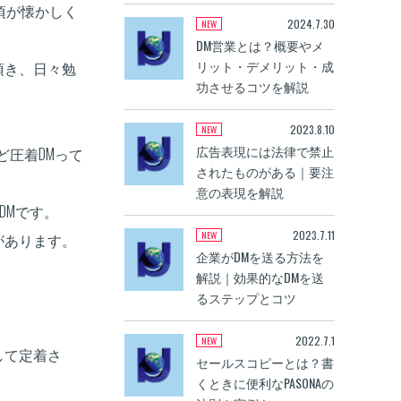
頃が懐かしく
2024.7.30
DM営業とは？概要やメ
リット・デメリット・成
頂き、日々勉
功させるコツを解説
2023.8.10
広告表現には法律で禁止
ど圧着DMって
されたものがある｜要注
意の表現を解説
DMです。
2023.7.11
があります。
企業がDMを送る方法を
解説｜効果的なDMを送
るステップとコツ
2022.7.1
して定着さ
セールスコピーとは？書
くときに便利なPASONAの