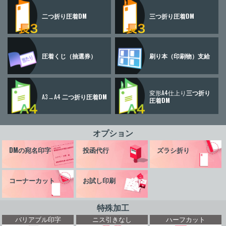
二つ折り圧着DM
三つ折り圧着DM
圧着くじ
（抽選券）
刷り本
（印刷物）
支給
変形A4仕上り
三つ折り
A3→A4
二つ折り圧着DM
圧着DM
オプション
DMの宛名印字
投函代行
ズラシ折り
コーナーカット
お試し印刷
特殊加工
バリアブル印字
ニス引きなし
ハーフカット