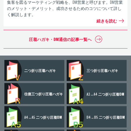
集客を図るマーケティング戦略を、DM営業と呼びます。DM営業
のメリット・デメリット、成功させるためのコツについて詳し
く解説します。
続きを読む
圧着ハガキ・DM通信の
記事一覧へ
二つ折り
圧着ハガキ
三つ折り
圧着ハガキ
往復三つ折り
圧着ハガキ
A3→A4
二つ折り圧着DM
A4→A5
二つ折り圧着DM
B4→B5
二つ折り圧着DM