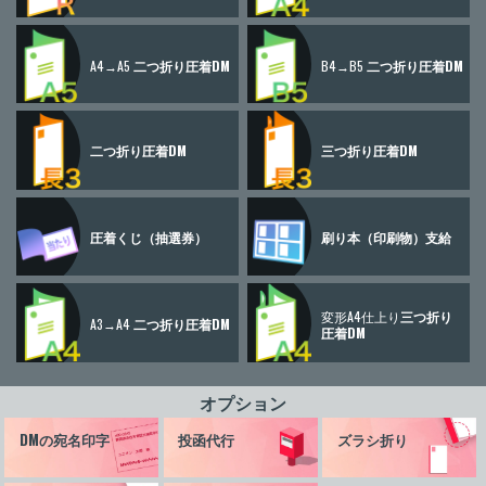
A4→A5
二つ折り圧着DM
B4→B5
二つ折り圧着DM
二つ折り圧着DM
三つ折り圧着DM
圧着くじ
（抽選券）
刷り本
（印刷物）
支給
変形A4仕上り
三つ折り
A3→A4
二つ折り圧着DM
圧着DM
オプション
DMの宛名印字
投函代行
ズラシ折り