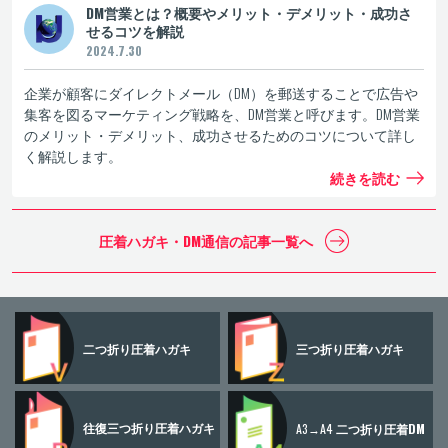
DM営業とは？概要やメリット・デメリット・成功さ
せるコツを解説
2024.7.30
企業が顧客にダイレクトメール（DM）を郵送することで広告や
集客を図るマーケティング戦略を、DM営業と呼びます。DM営業
のメリット・デメリット、成功させるためのコツについて詳し
く解説します。
続きを読む
圧着ハガキ・DM通信の
記事一覧へ
二つ折り
圧着ハガキ
三つ折り
圧着ハガキ
往復三つ折り
圧着ハガキ
A3→A4
二つ折り圧着DM