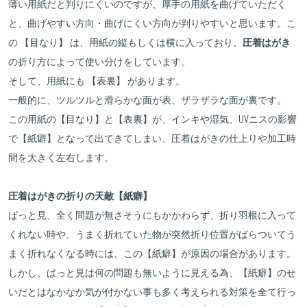
薄い用紙だと判りにくいのですが、厚手の用紙を曲げていただく
と、曲げやすい方向・曲げにくい方向が判りやすいと思います。こ
の 【目なり】 は、用紙の縦もしくは横に入っており、
圧着はがき
の折り方によって使い分けをしています。
そして、用紙にも 【表裏】 があります。
一般的に、ツルツルと滑らかな面が表、ザラザラな面が裏です。
この用紙の【目なり】と【表裏】が、インキや湿気、UVニスの影響
で【紙癖】となって出てきてしまい、圧着はがきの仕上りや加工時
間を大きく左右します。
圧着はがきの折りの天敵【紙癖】
ぱっと見、全く問題が無さそうにもかかわらず、折り羽根に入って
くれない時や、うまく折れていた物が突然折り位置がばらついてう
まく折れなくなる時には、この【紙癖】が原因の場合があります。
しかし、ぱっと見は何の問題も無いように見える為、【紙癖】のせ
いだとはなかなか気が付かない事も多く考えられる対策を全て行っ