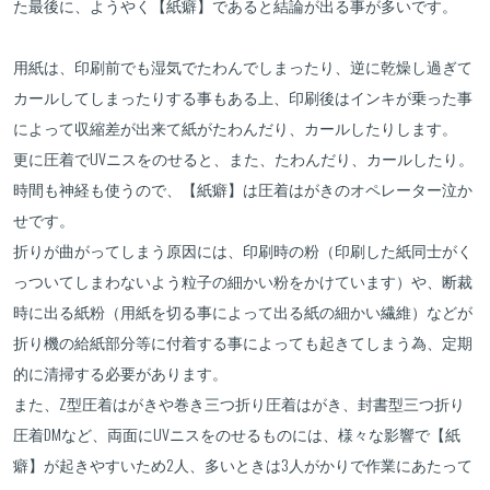
た最後に、ようやく【紙癖】であると結論が出る事が多いです。
用紙は、印刷前でも湿気でたわんでしまったり、逆に乾燥し過ぎて
カールしてしまったりする事もある上、印刷後はインキが乗った事
によって収縮差が出来て紙がたわんだり、カールしたりします。
更に圧着でUVニスをのせると、また、たわんだり、カールしたり。
時間も神経も使うので、【紙癖】は圧着はがきのオペレーター泣か
せです。
折りが曲がってしまう原因には、印刷時の粉（印刷した紙同士がく
っついてしまわないよう粒子の細かい粉をかけています）や、断裁
時に出る紙粉（用紙を切る事によって出る紙の細かい繊維）などが
折り機の給紙部分等に付着する事によっても起きてしまう為、定期
的に清掃する必要があります。
また、Z型圧着はがきや巻き三つ折り圧着はがき、封書型三つ折り
圧着DMなど、両面にUVニスをのせるものには、様々な影響で【紙
癖】が起きやすいため2人、多いときは3人がかりで作業にあたって