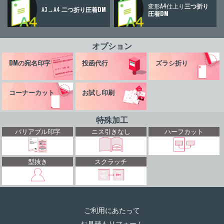
変形A4仕上り
三つ折り
A3→A4
二つ折り圧着DM
圧着DM
オプション
DMの宛名印字
投函代行
ズラシ折り
コーナーカット
お試し印刷
特殊加工
バリアブル印字
ニス引きなし
ハーフカット
型抜き
スクラッチ
ご利用にあたって
お見積もりフォーム