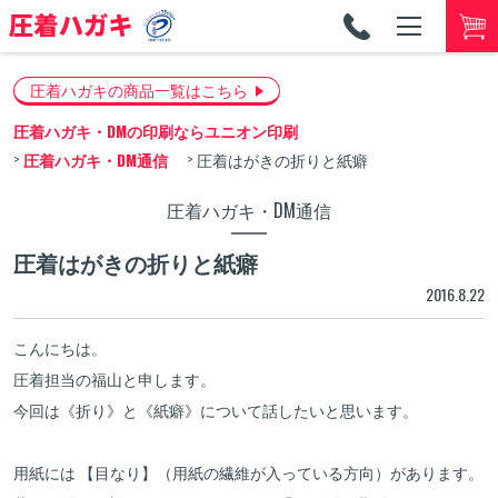
TEL
053-
圧着ハガキの商品一覧はこちら
圧着ハガキ・DMの印刷ならユニオン印刷
圧着ハガキ・DM通信
圧着はがきの折りと紙癖
圧着ハガキ・DM通信
圧着はがきの折りと紙癖
2016.8.22
こんにちは。
圧着担当の福山と申します。
今回は《折り》と《紙癖》について話したいと思います。
用紙には 【目なり】（用紙の繊維が入っている方向）があります。