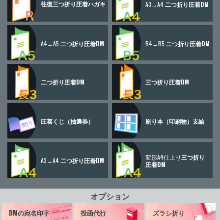
往復三つ折り
圧着ハガキ
A3→A4
二つ折り圧着DM
A4→A5
二つ折り圧着DM
B4→B5
二つ折り圧着DM
二つ折り圧着DM
三つ折り圧着DM
圧着くじ
（抽選券）
刷り本
（印刷物）
支給
変形A4仕上り
三つ折り
A3→A4
二つ折り圧着DM
圧着DM
オプション
DMの宛名印字
投函代行
ズラシ折り