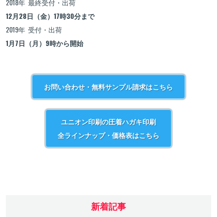
2018年 最終受付・出荷
12
月
28
日（金）
17
時
30
分まで
2019年 受付・出荷
1
月
7
日（月）
9
時から開始
お問い合わせ・無料サンプル請求はこちら
ユニオン印刷の圧着ハガキ印刷
全ラインナップ・価格表はこちら
新着記事