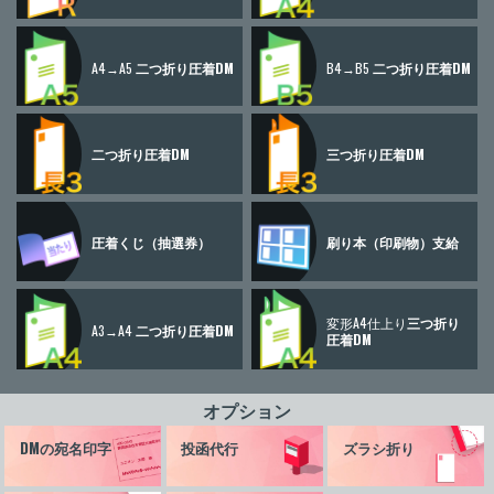
A4→A5
二つ折り圧着DM
B4→B5
二つ折り圧着DM
二つ折り圧着DM
三つ折り圧着DM
圧着くじ
（抽選券）
刷り本
（印刷物）
支給
変形A4仕上り
三つ折り
A3→A4
二つ折り圧着DM
圧着DM
オプション
DMの宛名印字
投函代行
ズラシ折り